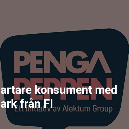
smartare konsument med
rk från FI