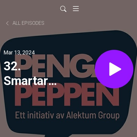
ALL EPISODES
Mar 13, 2024
32.
Smartare
shopping
och en
plånbok i