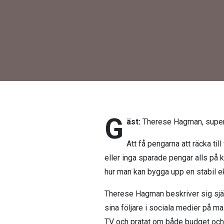
G
äst:
Therese Hagman, super
Att få pengarna att räcka til
eller inga sparade pengar alls på ko
hur man kan bygga upp en stabil 
Therese Hagman beskriver sig själv
sina följare i sociala medier på m
TV och pratat om både budget och